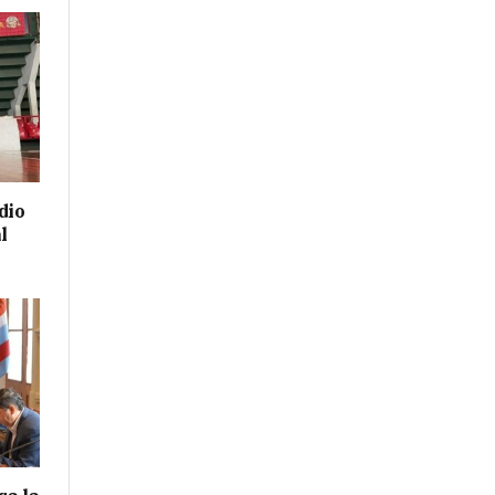
dio
l