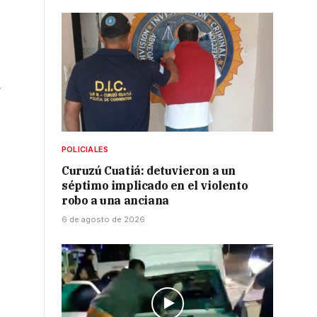
a
POLICIALES
Curuzú Cuatiá: detuvieron a un
séptimo implicado en el violento
robo a una anciana
6 de agosto de 2026