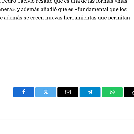
A, Pedro Cacivio resaltó que es una de las formas «más
manera», y además añadió que es «fundamental que los
que además se creen nuevas herramientas que permitan
Facebook
Twitter
Email
Telegram
WhatsAp