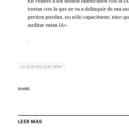
En cuanto a los audios falsificados con la I
tontas con la que se va a delinquir de esa 
peritos puedan, no sólo capacitarse, sino 
auditar estas IA».
.
Lo que hay que saber
SHARE.
LEER MÁS