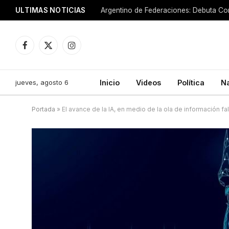
ULTIMAS NOTICIAS
Argentino de Federaciones: Debuta Cor
Facebook
X
Instagram
(Twitter)
jueves, agosto 6
Inicio
Videos
Política
N
Portada
»
El avance de la IA, en medio de la ola de información fal