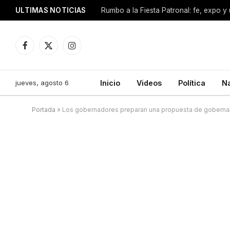
ULTIMAS NOTICIAS
Facebook
X
Instagram
(Twitter)
jueves, agosto 6
Inicio
Videos
Política
N
Portada
»
Los gobernadores preparan una propuesta de goberna