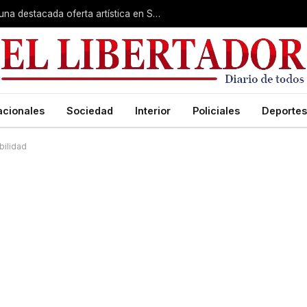
Rumbo a la Fiesta Patronal: fe, expo y una destacada oferta artística en San Roque
acionales
Sociedad
Interior
Policiales
Deportes
bilidad