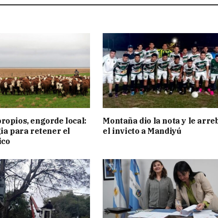
ropios, engorde local:
Montaña dio la nota y le arre
gia para retener el
el invicto a Mandiyú
ico