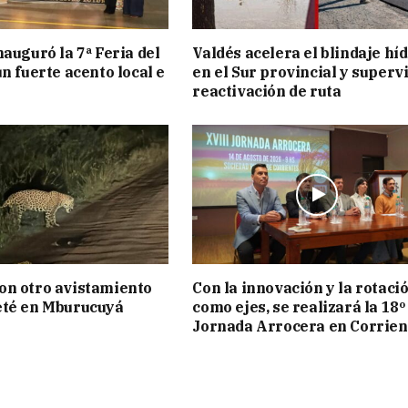
nauguró la 7ª Feria del
Valdés acelera el blindaje hí
n fuerte acento local e
en el Sur provincial y superv
reactivación de ruta
on otro avistamiento
Con la innovación y la rotaci
eté en Mburucuyá
como ejes, se realizará la 18º
Jornada Arrocera en Corrien