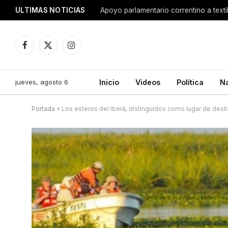
ULTIMAS NOTICIAS
Apoyo parlamentario correntino a texti
Facebook
X
Instagram
(Twitter)
jueves, agosto 6
Inicio
Videos
Política
N
Portada
»
Los esteros del Iberá, distinguidos como lugar de des