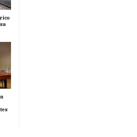
drico
isa
ón
tes