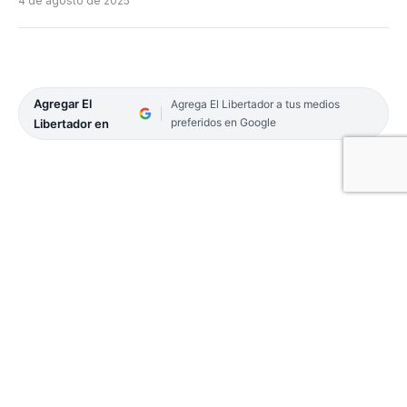
4 de agosto de 2025
Agregar El
Agrega El Libertador a tus medios
preferidos en Google
Libertador en
En un contexto clave para el futuro de la
infraestructura logística de la Argentina, el
presidente de la Cámara de la Industria Aceitera y
del Centro de Exportadores de Cereales (Ciara-