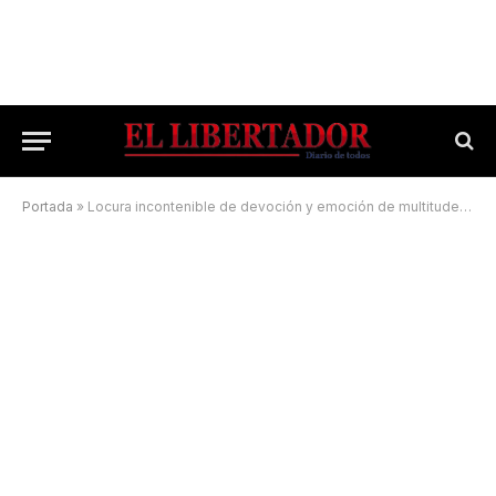
Portada
»
Locura incontenible de devoción y emoción de multitudes por la Virgen