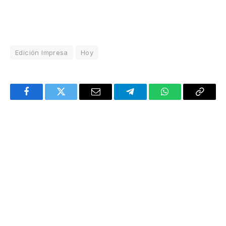
Edición Impresa
Hoy
Facebook
Twitter
Email
Telegram
WhatsApp
Copy
Link