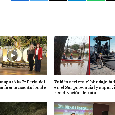
Facebook
Twitter
Email
Telegram
WhatsAp
nauguró la 7ª Feria del
Valdés acelera el blindaje hí
n fuerte acento local e
en el Sur provincial y superv
reactivación de ruta