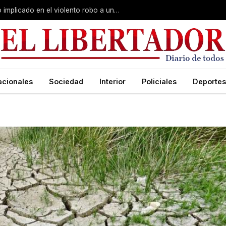
Curuzú Cuatiá: detuvieron a un séptimo implicado en el violento robo a una anciana
acionales
Sociedad
Interior
Policiales
Deportes