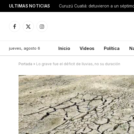
ULTIMAS NOTICIAS
Facebook
X
Instagram
(Twitter)
jueves, agosto 6
Inicio
Videos
Política
N
Portada
»
Lo grave fue el déficit de lluvias, no su duración