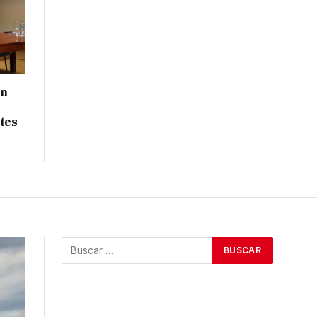
ón
tes