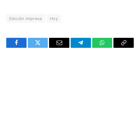
Edición Impresa
Hoy
Facebook
Twitter
Email
Telegram
WhatsApp
Copy
Link