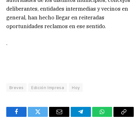
autoridades de los distintos municipios, concejos
deliberantes, entidades intermedias y vecinos en
general, han hecho llegar en reiteradas
oportunidades reclamos en ese sentido.
.
Breves
Edición Impresa
Hoy
Facebook
Twitter
Email
Telegram
WhatsApp
Copy
Link