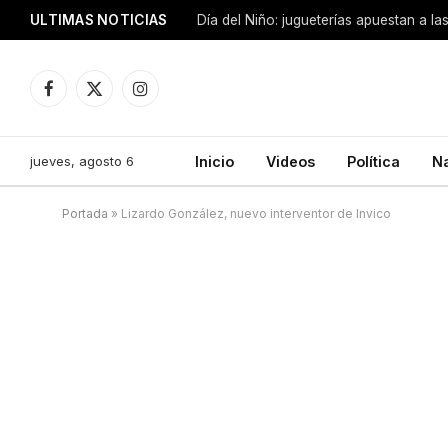
ULTIMAS NOTICIAS
Día del Niño: jugueterías apuestan a la
Facebook
X
Instagram
(Twitter)
jueves, agosto 6
Inicio
Videos
Política
N
Portada
»
Lizardo González, nuevo interventor de Invico