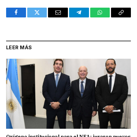
Facebook
Twitter
Email
Telegram
WhatsApp
Copy
Link
LEER MÁS
Oxígeno institucional para el NEA: juraron nuevos