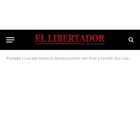
Portada
»
Lavalle estrenó destacamento del Priar y tendrá dos nuevas comisarías