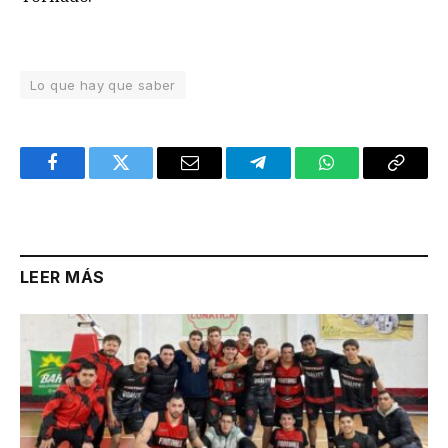
Lo que hay que saber
Facebook
Twitter
Email
Telegram
WhatsApp
Copy
Link
LEER MÁS