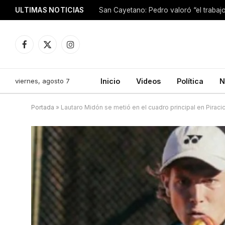
ULTIMAS NOTICIAS
Facebook
X
Instagram
(Twitter)
viernes, agosto 7
Inicio
Videos
Política
N
Portada
»
Lautaro Midón se metió en el cuadro principal en Piraci