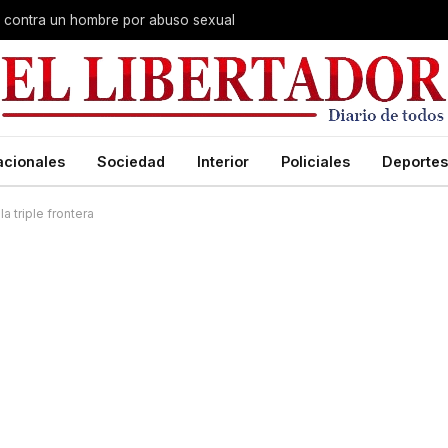
na contra un hombre por abuso sexual
acionales
Sociedad
Interior
Policiales
Deportes
a triple frontera