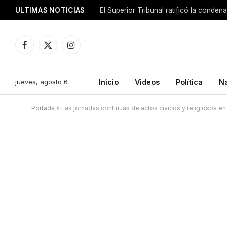
ULTIMAS NOTICIAS
El Superior Tribunal ratificó la conde
Facebook
X
Instagram
(Twitter)
jueves, agosto 6
Inicio
Videos
Política
N
Portada
»
Las jornadas continuas de actos cívicos y religiosos en l