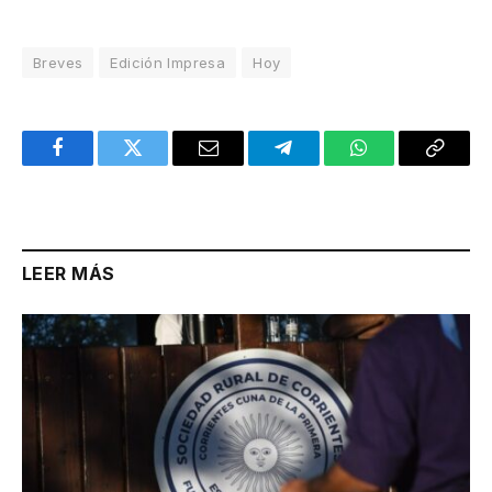
Breves
Edición Impresa
Hoy
Facebook
Twitter
Email
Telegram
WhatsApp
Copy
Link
LEER MÁS