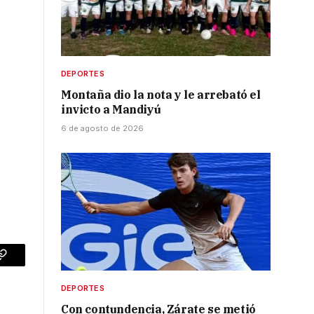
DEPORTES
Montaña dio la nota y le arrebató el
invicto a Mandiyú
6 de agosto de 2026
p
Copy
Link
DEPORTES
Con contundencia, Zárate se metió