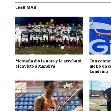
LEER MÁS
Montaña dio la nota y le arrebató
Con contun
el invicto a Mandiyú
metió en c
Londrina