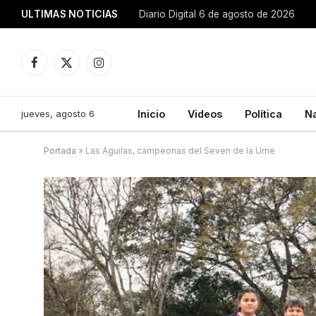
ULTIMAS NOTICIAS
Diario Digital 6 de agosto de 2026
Facebook
X
Instagram
(Twitter)
jueves, agosto 6
Inicio
Videos
Política
N
Portada
»
Las Águilas, campeonas del Seven de la Urne