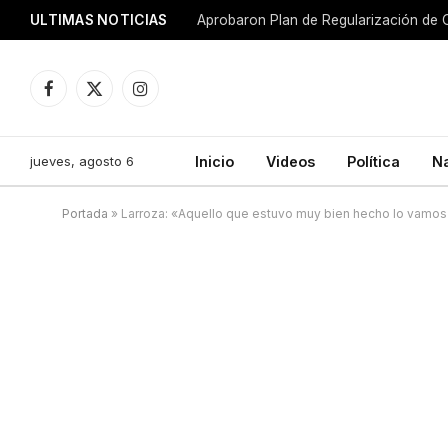
ULTIMAS NOTICIAS
Aprobaron Plan de Regularización de 
Facebook
X
Instagram
(Twitter)
jueves, agosto 6
Inicio
Videos
Política
N
Portada
»
Larroza: «Aquello que estuvo muy bien hecho lo vamos