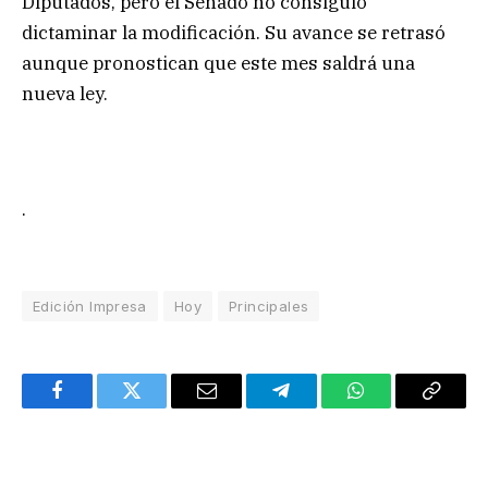
Diputados, pero el Senado no consiguió
dictaminar la modificación. Su avance se retrasó
aunque pronostican que este mes saldrá una
nueva ley.
.
Edición Impresa
Hoy
Principales
Facebook
Twitter
Email
Telegram
WhatsApp
Copy
Link