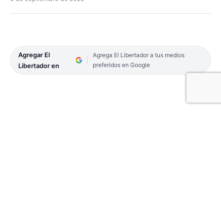
Agregar El
Agrega El Libertador a tus medios
preferidos en Google
Libertador en
20-CONTRATAPA
Sergio Massa transita semanas difíciles no sólo
por el cargo que detenta, sino también por los
diferentes frentes abiertos que tiene luego de ser