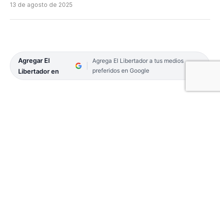
13 de agosto de 2025
Agregar El
Agrega El Libertador a tus medios
preferidos en Google
Libertador en
Una vez más, el natatorio climatizado del Club de
Regatas Corrientes fue el epicentro del evento
deportivo más importante y convocante de la
región en materia de natación, donde el sábado se