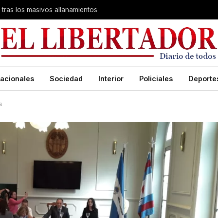
 tras los masivos allanamientos
acionales
Sociedad
Interior
Policiales
Deporte
s