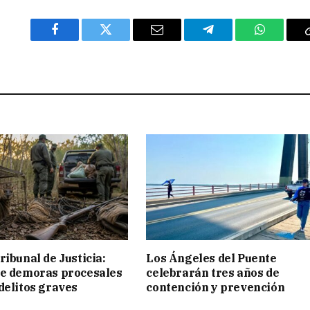
Facebook
Twitter
Email
Telegram
WhatsAp
ribunal de Justicia:
Los Ángeles del Puente
ue demoras procesales
celebrarán tres años de
delitos graves
contención y prevención