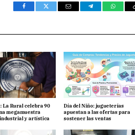
Facebook
Twitter
Email
Telegram
WhatsAp
: La Rural celebra 90
Día del Niño: jugueterías
una megamuestra
apuestan a las ofertas para
ndustrial y artística
sostener las ventas