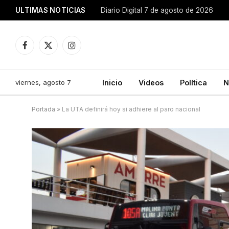
ULTIMAS NOTICIAS
Diario Digital 7 de agosto de 2026
Facebook
X
Instagram
(Twitter)
viernes, agosto 7
Inicio
Videos
Política
N
Portada
»
La UTA definirá hoy si adhiere al paro nacional