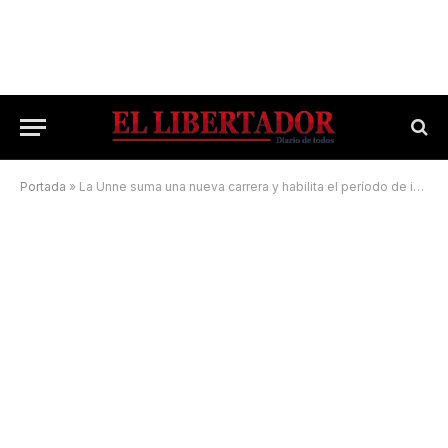
Portada
»
La Unne suma una nueva carrera y habilita el período de inscripción para el ciclo 2023