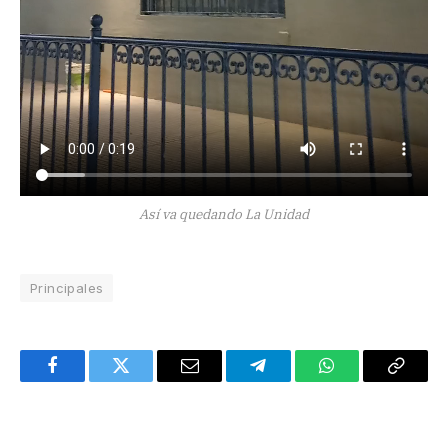
Así va quedando La Unidad
Principales
Facebook
Twitter
Email
Telegram
WhatsApp
Copy
Link