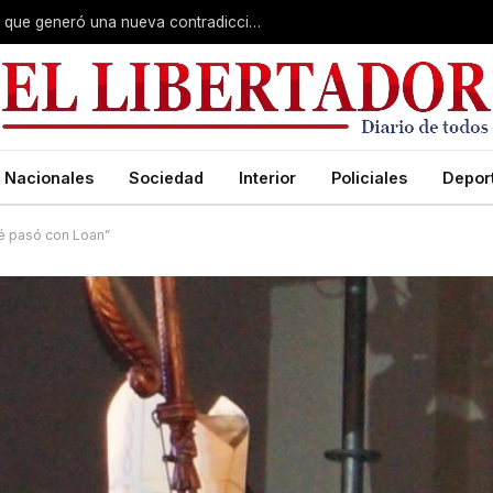
El ex empleador de Benítez y la remera que generó una nueva contradicción en el juicio por Loan
Nacionales
Sociedad
Interior
Policiales
Depor
ué pasó con Loan”