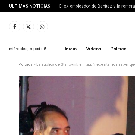
ULTIMAS NOTICIAS
Facebook
X
Instagram
(Twitter)
miércoles, agosto 5
Inicio
Videos
Política
Portada
»
La súplica de Stanovnik en Itatí: “necesitamos saber q