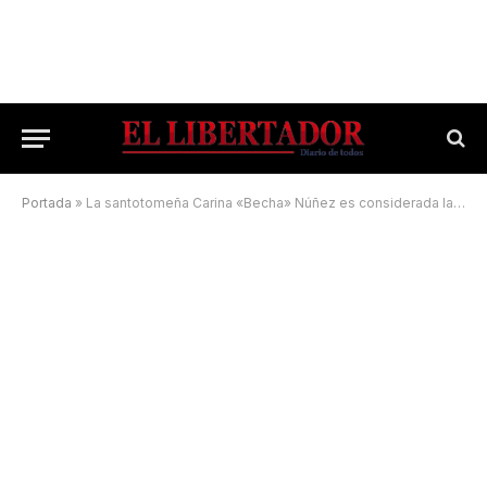
Portada
»
La santotomeña Carina «Becha» Núñez es considerada la Messi del futsal mundial