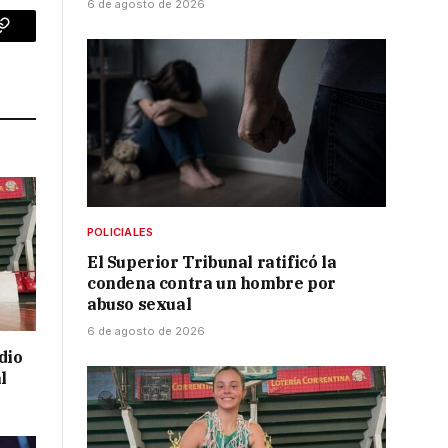
6 de agosto de 2026
p
Copy
Link
POLICIALES
El Superior Tribunal ratificó la
condena contra un hombre por
abuso sexual
6 de agosto de 2026
dio
l