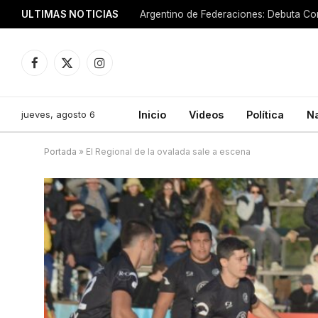
ULTIMAS NOTICIAS
Argentino de Federaciones: Debuta Cor
Facebook
X
Instagram
(Twitter)
jueves, agosto 6
Inicio
Videos
Política
N
Portada
»
El Regional de la ovalada sale a escena