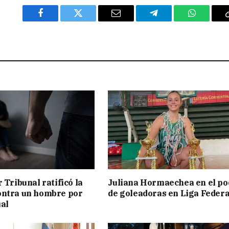
Facebook
Twitter
Email
Telegram
WhatsAp
 Tribunal ratificó la
Juliana Hormaechea en el po
ontra un hombre por
de goleadoras en Liga Federa
al