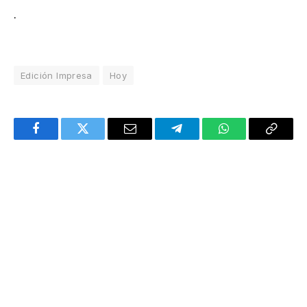
.
Edición Impresa
Hoy
Facebook
Twitter
Email
Telegram
WhatsApp
Copy
Link