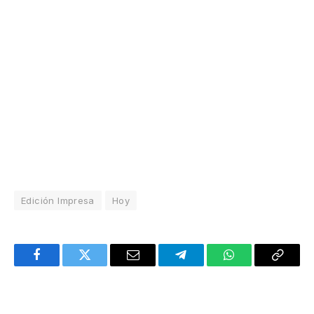
Edición Impresa
Hoy
Facebook
Twitter
Email
Telegram
WhatsApp
Copy
Link