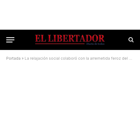
Portada
»
La relajación social colaboró con la arremetida feroz del coronavirus