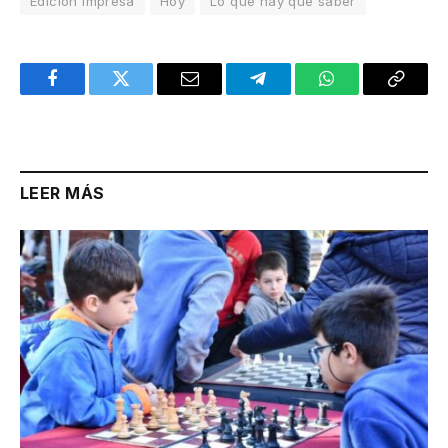
Edición Impresa
Hoy
Lo que hay que saber
Facebook
Twitter
Email
Telegram
WhatsApp
Copy
Link
LEER MÁS