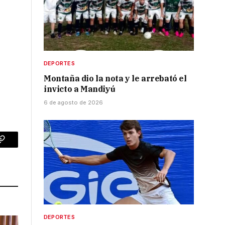
DEPORTES
Montaña dio la nota y le arrebató el
invicto a Mandiyú
6 de agosto de 2026
p
Copy
Link
DEPORTES