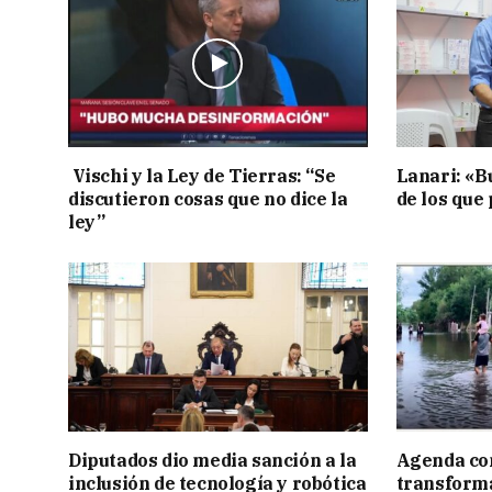
Vischi y la Ley de Tierras: “Se
Lanari: «B
discutieron cosas que no dice la
de los que
ley”
Diputados dio media sanción a la
Agenda con
inclusión de tecnología y robótica
transforma