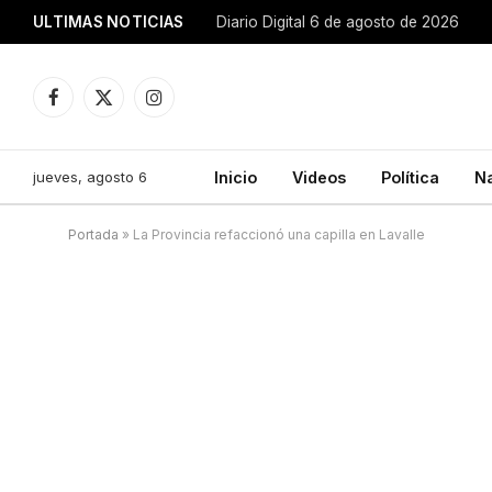
ULTIMAS NOTICIAS
Diario Digital 6 de agosto de 2026
Facebook
X
Instagram
(Twitter)
jueves, agosto 6
Inicio
Videos
Política
N
Portada
»
La Provincia refaccionó una capilla en Lavalle