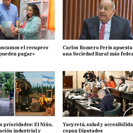
uscamos el recupero
Carlos Romero Feris apuesta
 pueden pagar»
una Sociedad Rural más fede
 prioridades: El Niño,
Yacyretá, salud y accesibilid
ción industrial y
copan Diputados