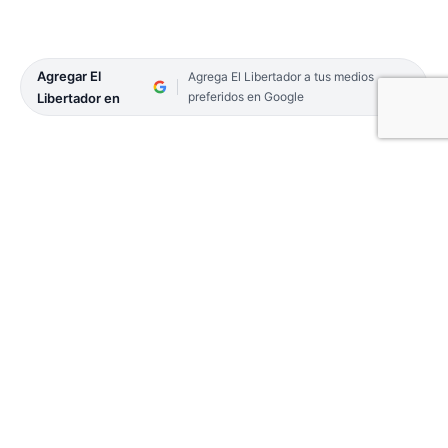
Agregar El
Agrega El Libertador a tus medios
preferidos en Google
Libertador en
El precio de la carne se incrementó un 10 por
ciento la semana pasada. Y de agosto a noviembre,
ya se aplicó más del 33 por ciento de aumento.
Tanto carniceros y clientes se muestran
preocupados por la escalada constante de un
alimento básico de la mesa. Y sin ir más lejos, las