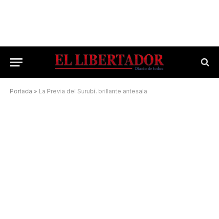
Portada
»
La Previa del Surubí, brillante antesala