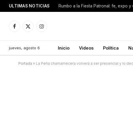
ULTIMAS NOTICIAS
Facebook
X
Instagram
(Twitter)
jueves, agosto 6
Inicio
Videos
Política
N
Portada
»
La Peña chamamecera volverá a ser presencial y lo ded