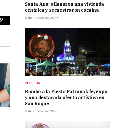
Santa Ana: allanaron una vivienda
céntrica y secuestraron cocaína
6 de agosto de 2026
p
Copy
Link
INTERIOR
Rumbo a la Fiesta Patronal: fe, expo
y una destacada oferta artística en
San Roque
6 de agosto de 2026
l