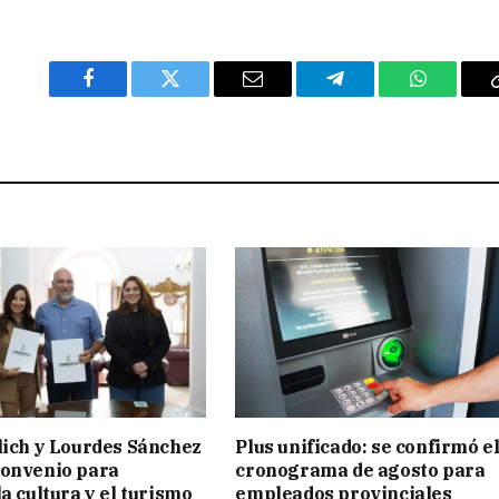
Facebook
Twitter
Email
Telegram
WhatsAp
lich y Lourdes Sánchez
Plus unificado: se confirmó e
convenio para
cronograma de agosto para
a cultura y el turismo
empleados provinciales