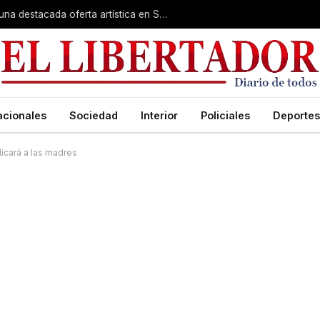
Rumbo a la Fiesta Patronal: fe, expo y una destacada oferta artística en San Roque
acionales
Sociedad
Interior
Policiales
Deportes
icará a las madres