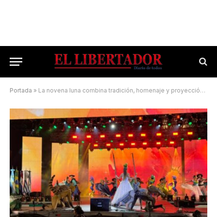
Portada
»
La novena luna combina tradición, homenaje y proyección regional: cuál es la grilla