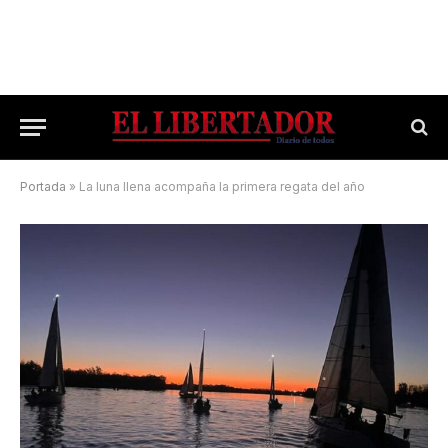
Portada
»
La luna llena acompaña la primera regata del año