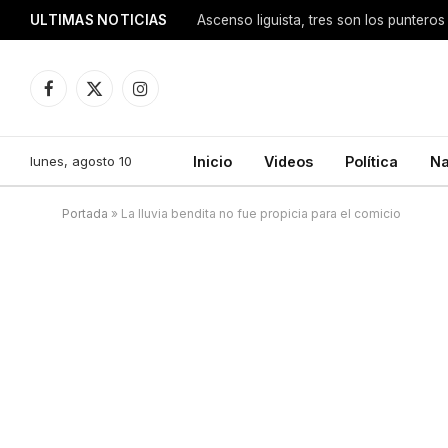
ULTIMAS NOTICIAS
Ascenso liguista, tres son los punteros
Facebook
X
Instagram
(Twitter)
lunes, agosto 10
Inicio
Videos
Política
Na
Portada
»
La lluvia bendita no fue propicia para el comicio