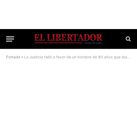
Portada
»
La Justicia falló a favor de un hombre de 80 años que iba a ser desalojado