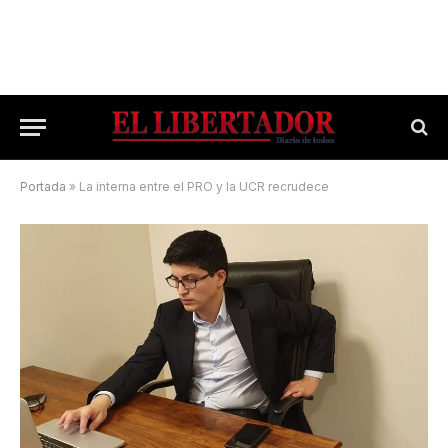
Portada
»
La interna entre el PRO y la UCR recrudece