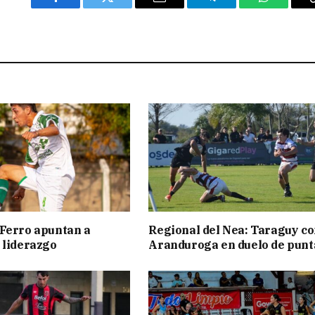
Facebook
Twitter
Email
Telegram
WhatsAp
Ferro apuntan a
Regional del Nea: Taraguy c
 liderazgo
Aranduroga en duelo de punt