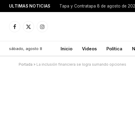
ULTIMAS NOTICIAS
Tapa y Contratapa 8 de agosto de 20
Facebook
X
Instagram
(Twitter)
sábado, agosto 8
Inicio
Videos
Política
N
Portada
»
La inclusión financiera se logra sumando opciones