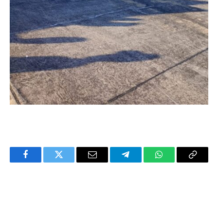
Facebook
Twitter
Email
Telegram
WhatsApp
Copy
Link