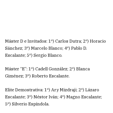
Máster D e Invitados: 1º) Carlos Dutra; 2º) Horacio
Sánchez; 3º) Marcelo Blanco; 4º) Pablo D.
Escalante; 5º) Sergio Blanco.
Máster “E”: 1º) Cadell González; 2º) Blanca
Giménez; 3º) Roberto Escalante.
Elite Demostrativa: 1º) Ary Mizdraji; 2º) Lázaro
Escalante; 3º) Néstor Iván; 4º) Magno Escalante;
5º) Silverio Espíndola.