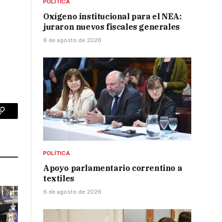
POLÍTICA
Oxígeno institucional para el NEA:
juraron nuevos fiscales generales
6 de agosto de 2026
p
Copy
Link
POLÍTICA
Apoyo parlamentario correntino a
textiles
6 de agosto de 2026