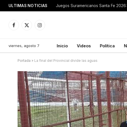
ULTIMAS NOTICIAS
Juegos Suramericanos Santa Fe 2026: 
Facebook
X
Instagram
(Twitter)
viernes, agosto 7
Inicio
Videos
Política
N
Portada
»
La final del Provincial divide las aguas