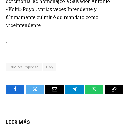
ceremonia, se homenajeó a Salvador Antonio
«Koki» Puyol, varias veces Intendente y
últimamente culminó su mandato como
Viceintendente.
.
Edición Impresa
Hoy
Facebook
Twitter
Email
Telegram
WhatsApp
Copy
Link
LEER MÁS