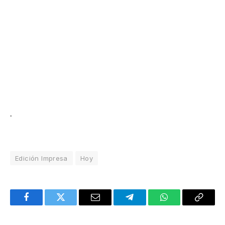
.
Edición Impresa
Hoy
Facebook
Twitter
Email
Telegram
WhatsApp
Copy
Link