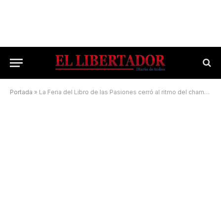
Portada
»
La Feria del Libro de las Pasiones cerró al ritmo del chamamé