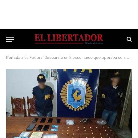
Portada
»
La Federal desbarató un kiosco narco que operaba con rotación de domicilio