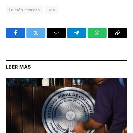
Edición Impresa
Hoy
Facebook
Twitter
Email
Telegram
WhatsApp
Copy
Link
LEER MÁS