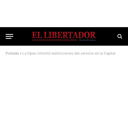
Portada
»
La Dpec informó restricciones del servicio en la Capital