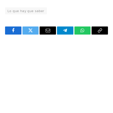
Lo que hay que saber
Facebook
Twitter
Email
Telegram
WhatsApp
Copy
Link