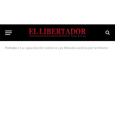
Portada
»
La capacitación sobre la Ley Micaela avanza por el Interior