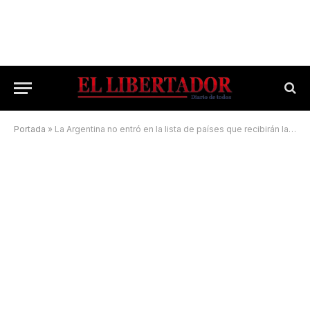
Portada
»
La Argentina no entró en la lista de países que recibirán las vacunas que donará Estados Unidos