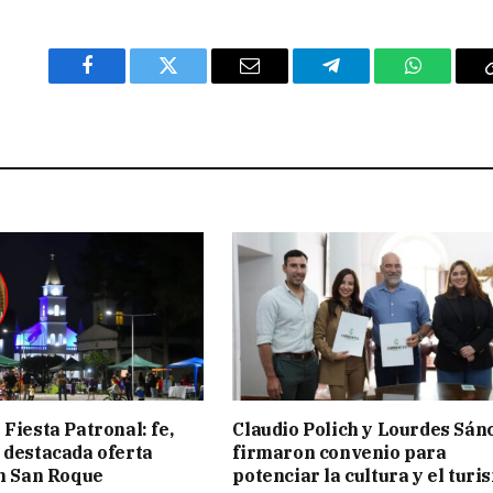
Facebook
Twitter
Email
Telegram
WhatsAp
Fiesta Patronal: fe,
Claudio Polich y Lourdes Sán
 destacada oferta
firmaron convenio para
en San Roque
potenciar la cultura y el turi