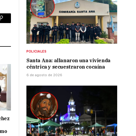
p
Copy
Link
POLICIALES
Santa Ana: allanaron una vivienda
céntrica y secuestraron cocaína
6 de agosto de 2026
chez
smo