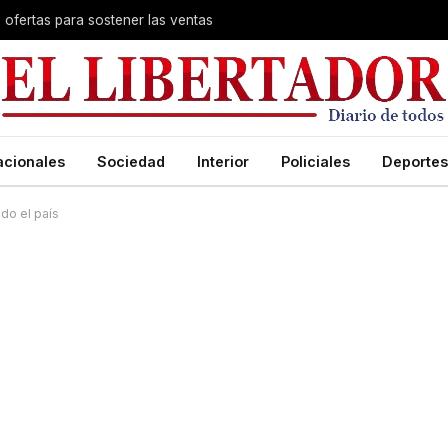
s ofertas para sostener las ventas
acionales
Sociedad
Interior
Policiales
Deportes
do el país