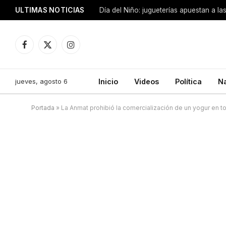
ULTIMAS NOTICIAS
Día del Niño: jugueterías apuestan a la
Facebook
X
Instagram
(Twitter)
jueves, agosto 6
Inicio
Videos
Política
N
Portada
»
La Anmat prohibió la comercialización de un yogur en to