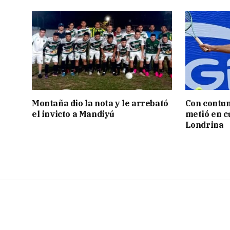
Montaña dio la nota y le arrebató
Con contun
el invicto a Mandiyú
metió en c
Londrina