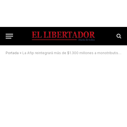
Portada
»
La Afip reintegrará más de $1.300 millones a monotributistas y autónomos